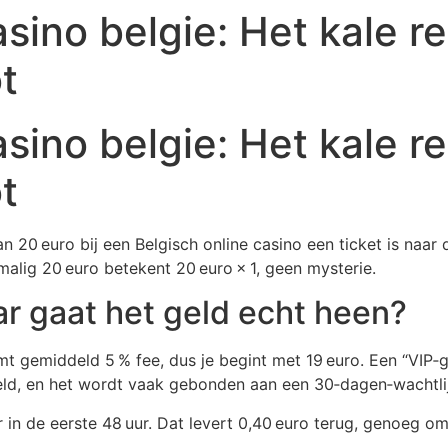
asino belgie: Het kale 
t
asino belgie: Het kale 
t
 20 euro bij een Belgisch online casino een ticket is naar 
alig 20 euro betekent 20 euro × 1, geen mysterie.
r gaat het geld echt heen?
emt gemiddeld 5 % fee, dus je begint met 19 euro. Een “VIP‑gif
geld, en het wordt vaak gebonden aan een 30‑dagen‑wachtlij
r in de eerste 48 uur. Dat levert 0,40 euro terug, genoeg o