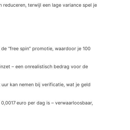
 reduceren, terwijl een lage variance spel je
 de “free spin” promotie, waardoor je 100
inzet – een onrealistisch bedrag voor de
uur kan nemen bij verificatie, wat je geld
r 0,0017 euro per dag is – verwaarloosbaar,