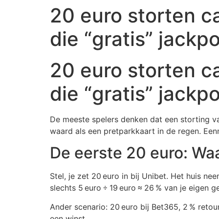
20 euro storten c
die “gratis” jackpo
20 euro storten c
die “gratis” jackpo
De meeste spelers denken dat een storting van
waard als een pretparkkaart in de regen. Eenm
De eerste 20 euro: Waa
Stel, je zet 20 euro in bij Unibet. Het huis ne
slechts 5 euro ÷ 19 euro ≈ 26 % van je eigen 
Ander scenario: 20 euro bij Bet365, 2 % retou
een winst.