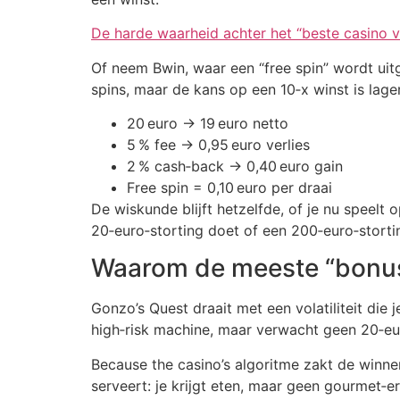
De harde waarheid achter het “beste casino vo
Of neem Bwin, waar een “free spin” wordt uitge
spins, maar de kans op een 10‑x winst is lage
20 euro → 19 euro netto
5 % fee → 0,95 euro verlies
2 % cash‑back → 0,40 euro gain
Free spin = 0,10 euro per draai
De wiskunde blijft hetzelfde, of je nu speelt 
20‑euro‑storting doet of een 200‑euro‑stortin
Waarom de meeste “bonuss
Gonzo’s Quest draait met een volatiliteit die
high‑risk machine, maar verwacht geen 20‑eur
Because the casino’s algoritme zakt de winne
serveert: je krijgt eten, maar geen gourmet‑er