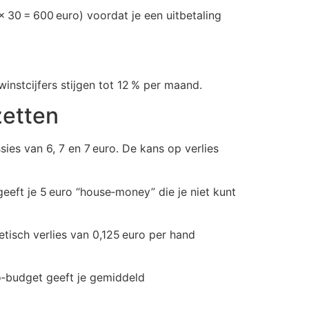
 30 = 600 euro) voordat je een uitbetaling
instcijfers stijgen tot 12 % per maand.
zetten
sies van 6, 7 en 7 euro. De kans op verlies
 geeft je 5 euro “house‑money” die je niet kunt
etisch verlies van 0,125 euro per hand
o‑budget geeft je gemiddeld