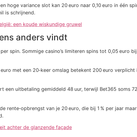
en hoge variance slot kan 20 euro naar 0,10 euro in één spin
l is schrijnend.
België: een koude wiskundige gruwel
gens anders vindt
er spin. Sommige casino’s limiteren spins tot 0,05 euro bij
10 euro met een 20‑keer omslag betekent 200 euro verplicht 
rt een uitbetaling gemiddeld 48 uur, terwijl Bet365 soms 72 
de rente‑opbrengst van je 20 euro, die bij 1 % per jaar maa
d.
teit achter de glanzende façade