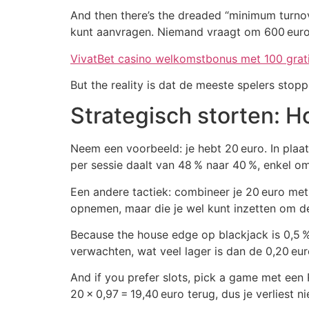
And then there’s the dreaded “minimum turnov
kunt aanvragen. Niemand vraagt om 600 euro bij
VivatBet casino welkomstbonus met 100 gratis 
But the reality is dat de meeste spelers stop
Strategisch storten: H
Neem een voorbeeld: je hebt 20 euro. In plaats
per sessie daalt van 48 % naar 40 %, enkel om
Een andere tactiek: combineer je 20 euro met e
opnemen, maar die je wel kunt inzetten om de 
Because the house edge op blackjack is 0,5 % 
verwachten, wat veel lager is dan de 0,20 euro
And if you prefer slots, pick a game met een
20 × 0,97 = 19,40 euro terug, dus je verliest ni