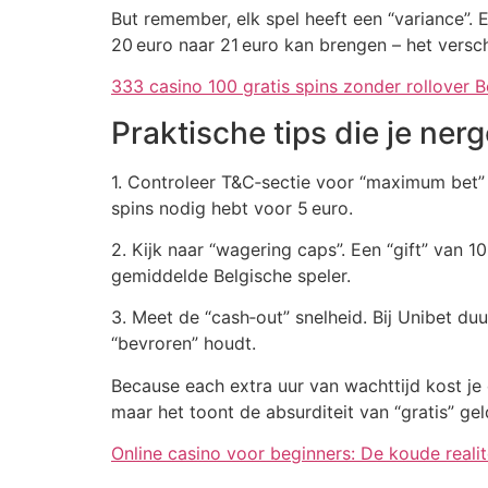
But remember, elk spel heeft een “variance”. E
20 euro naar 21 euro kan brengen – het verschi
333 casino 100 gratis spins zonder rollover 
Praktische tips die je ner
1. Controleer T&C‑sectie voor “maximum bet” p
spins nodig hebt voor 5 euro.
2. Kijk naar “wagering caps”. Een “gift” van 
gemiddelde Belgische speler.
3. Meet de “cash‑out” snelheid. Bij Unibet duu
“bevroren” houdt.
Because each extra uur van wachttijd kost je 
maar het toont de absurditeit van “gratis” gel
Online casino voor beginners: De koude reali