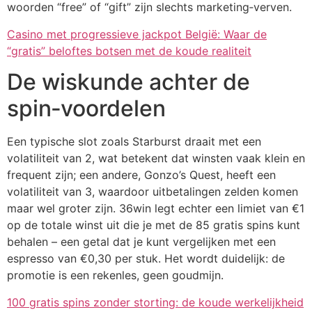
woorden “free” of “gift” zijn slechts marketing‑verven.
Casino met progressieve jackpot België: Waar de
“gratis” beloftes botsen met de koude realiteit
De wiskunde achter de
spin‑voordelen
Een typische slot zoals Starburst draait met een
volatiliteit van 2, wat betekent dat winsten vaak klein en
frequent zijn; een andere, Gonzo’s Quest, heeft een
volatiliteit van 3, waardoor uitbetalingen zelden komen
maar wel groter zijn. 36win legt echter een limiet van €1
op de totale winst uit die je met de 85 gratis spins kunt
behalen – een getal dat je kunt vergelijken met een
espresso van €0,30 per stuk. Het wordt duidelijk: de
promotie is een rekenles, geen goudmijn.
100 gratis spins zonder storting: de koude werkelijkheid