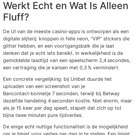
Werkt Echt en Wat Is Alleen
Fluff?
De UI van de meeste casino‑apps is ontworpen als een
digitale slijterij: knoppen in felle neon, “VIP” stickers die
glitter hebben, en een voortgangsbalk die je laat
denken dat je echt iets bereikt. In werkelijkheid is de
gemiddelde laadtijd van een speelscherm 2,4 secondes,
een vertraging die je kansen met 0,3 % vermindert.
Een concrete vergelijking: bij Unibet duurde het
uploaden van een screenshot van je
Bancontact‑bonnetje 7 seconden, terwijl bij Betway
dezelfde handeling 4 seconden kostte. Niet enorm, maar
als je 15 keer per dag speelt, stapelt dat zich op tot
bijna twee minuten pure tijdverlies.
De enige echt nuttige functionaliteit is de mogelijkheid
om je limiet voor verlies per dag in te stellen. Een limiet