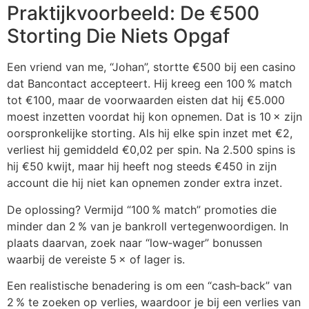
Praktijkvoorbeeld: De €500
Storting Die Niets Opgaf
Een vriend van me, “Johan”, stortte €500 bij een casino
dat Bancontact accepteert. Hij kreeg een 100 % match
tot €100, maar de voorwaarden eisten dat hij €5.000
moest inzetten voordat hij kon opnemen. Dat is 10 × zijn
oorspronkelijke storting. Als hij elke spin inzet met €2,
verliest hij gemiddeld €0,02 per spin. Na 2.500 spins is
hij €50 kwijt, maar hij heeft nog steeds €450 in zijn
account die hij niet kan opnemen zonder extra inzet.
De oplossing? Vermijd “100 % match” promoties die
minder dan 2 % van je bankroll vertegenwoordigen. In
plaats daarvan, zoek naar “low‑wager” bonussen
waarbij de vereiste 5 × of lager is.
Een realistische benadering is om een “cash‑back” van
2 % te zoeken op verlies, waardoor je bij een verlies van