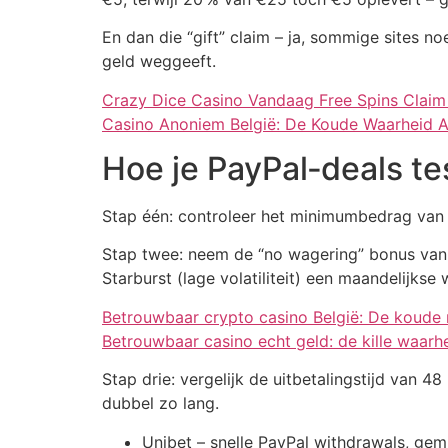
En dan die “gift” claim – ja, sommige sites 
geld weggeeft.
Crazy Dice Casino Vandaag Free Spins Claim D
Casino Anoniem België: De Koude Waarheid Ac
Hoe je PayPal‑deals te
Stap één: controleer het minimumbedrag van €2
Stap twee: neem de “no wagering” bonus van 15
Starburst (lage volatiliteit) een maandelijkse
Betrouwbaar crypto casino België: De koude r
Betrouwbaar casino echt geld: de kille waar
Stap drie: vergelijk de uitbetalingstijd van 4
dubbel zo lang.
Unibet – snelle PayPal withdrawals, gem