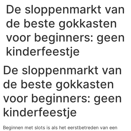
De sloppenmarkt van
de beste gokkasten
voor beginners: geen
kinderfeestje
De sloppenmarkt van
de beste gokkasten
voor beginners: geen
kinderfeestje
Beginnen met slots is als het eerstbetreden van een