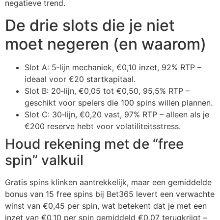
negatieve trend.
De drie slots die je niet
moet negeren (en waarom)
Slot A: 5‑lijn mechaniek, €0,10 inzet, 92% RTP –
ideaal voor €20 startkapitaal.
Slot B: 20‑lijn, €0,05 tot €0,50, 95,5% RTP –
geschikt voor spelers die 100 spins willen plannen.
Slot C: 30‑lijn, €0,20 vast, 97% RTP – alleen als je
€200 reserve hebt voor volatiliteitsstress.
Houd rekening met de “free
spin” valkuil
Gratis spins klinken aantrekkelijk, maar een gemiddelde
bonus van 15 free spins bij Bet365 levert een verwachte
winst van €0,45 per spin, wat betekent dat je met een
inzet van €0,10 per spin gemiddeld €0,07 terugkrijgt –