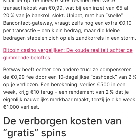
Maar let op: de meeste sites rekenen een vaste
transactiekost van €0,99, wat bij een inzet van €5 al
20 % van je bankroll slokt. Unibet, met hun “snelle”
Bancontact‑gateway, vraagt zelfs nog een extra €0,10
per transactie – een klein bedrag, maar die kleine
bedragen stapelen zich op als zandkorrels in een storm.
Bitcoin casino vergelijken: De koude realiteit achter de
glimmende beloftes
Betway heeft echter een andere truc: ze compenseren
de €0,99 fee door een 10‑dagelijkse “cashback” van 2 %
op je verliezen. Een berekening: verlies €500 in een
week, krijg €10 terug – een rendement van 2 % dat je
eigenlijk nauwelijks merkbaar maakt, tenzij je elke week
€1.000 verliest.
De verborgen kosten van
“gratis” spins