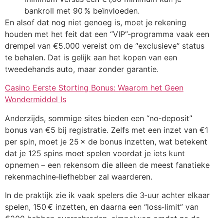
bankroll met 90 % beïnvloeden.
En alsof dat nog niet genoeg is, moet je rekening
houden met het feit dat een “VIP”‑programma vaak een
drempel van €5.000 vereist om de “exclusieve” status
te behalen. Dat is gelijk aan het kopen van een
tweedehands auto, maar zonder garantie.
Casino Eerste Storting Bonus: Waarom het Geen
Wondermiddel Is
Anderzijds, sommige sites bieden een “no‑deposit”
bonus van €5 bij registratie. Zelfs met een inzet van €1
per spin, moet je 25 × de bonus inzetten, wat betekent
dat je 125 spins moet spelen voordat je iets kunt
opnemen – een rekensom die alleen de meest fanatieke
rekenmachine‑liefhebber zal waarderen.
In de praktijk zie ik vaak spelers die 3‑uur achter elkaar
spelen, 150 € inzetten, en daarna een “loss‑limit” van