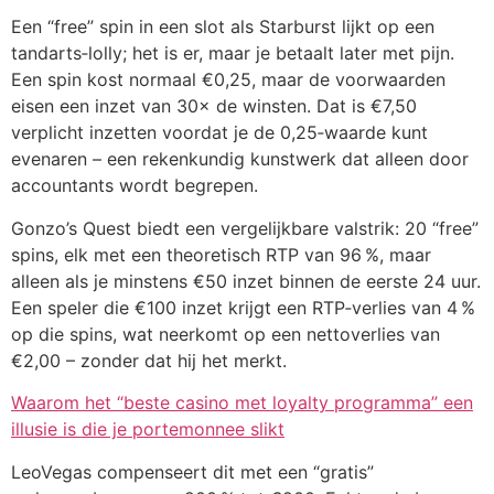
Een “free” spin in een slot als Starburst lijkt op een
tandarts‑lolly; het is er, maar je betaalt later met pijn.
Een spin kost normaal €0,25, maar de voorwaarden
eisen een inzet van 30× de winsten. Dat is €7,50
verplicht inzetten voordat je de 0,25‑waarde kunt
evenaren – een rekenkundig kunstwerk dat alleen door
accountants wordt begrepen.
Gonzo’s Quest biedt een vergelijkbare valstrik: 20 “free”
spins, elk met een theoretisch RTP van 96 %, maar
alleen als je minstens €50 inzet binnen de eerste 24 uur.
Een speler die €100 inzet krijgt een RTP‑verlies van 4 %
op die spins, wat neerkomt op een nettoverlies van
€2,00 – zonder dat hij het merkt.
Waarom het “beste casino met loyalty programma” een
illusie is die je portemonnee slikt
LeoVegas compenseert dit met een “gratis”