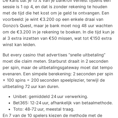
De kans dat je 15 % van je bankroll verliest tijdens een
sessie is 1 op 4, en dat is zonder rekening te houden
met de tijd die het kost om je geld te ontvangen. Een
voorbeeld: je wint €3.200 op een enkele draai van
Gonzo’s Quest, maar je bank moet nog 48 uur wachten
om de €3.200 in je rekening te boeken. In die tijd kun je
al 3 extra inzetten van €50 missen, wat tot €150 extra
winst kan leiden.
But every casino that advertises “snelle uitbetaling”
moet die claim meten. Starburst draait in 2 seconden
per spin, maar de uitbetalingsgateway moet dat tempo
evenaren. Een simpele berekening: 2 seconden per spin
× 100 spins = 200 seconden speelplezier, terwijl de
uitbetaling 72 uur kan duren.
Unibet: gemiddeld 24 uur verwerking.
Bet365: 12‑24 uur, afhankelijk van betaalmethode.
Toto: 48‑72 uur, meestal traag.
En 7 van de 10 spelers kiezen de methode met de