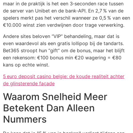
maar in de praktijk is het een 3‑seconden race tussen
de server van Unibet en de bank‑API. En 2,7 % van de
spelers merkt pas het verschil wanneer ze 0,5 % van een
€10.000 winst zien verdwijnen door trage verwerking.
Andere sites beloven “VIP” behandeling, maar dat is
even waardevol als een gratis lollipop bij de tandarts.
Bet365 stroopt hun “gift” om de bonus, maar het blijft
een rekensom: €100 bonus min €20 wagering = €80
kans op echte winst.
5 euro deposit casino belgie: de koude realiteit achter
de glinsterende façade
Waarom Snelheid Meer
Betekent Dan Alleen
Nummers