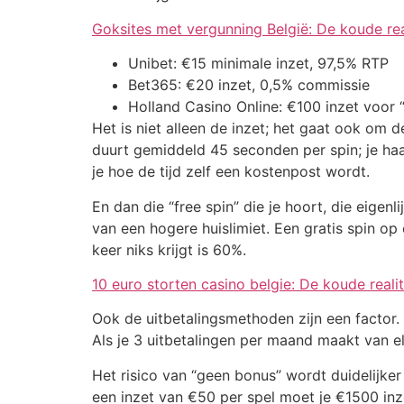
Goksites met vergunning België: De koude re
Unibet: €15 minimale inzet, 97,5% RTP
Bet365: €20 inzet, 0,5% commissie
Holland Casino Online: €100 inzet voor 
Het is niet alleen de inzet; het gaat ook om 
duurt gemiddeld 45 seconden per spin; je haalt
je hoe de tijd zelf een kostenpost wordt.
En dan die “free spin” die je hoort, die eigenl
van een hogere huislimiet. Een gratis spin op
keer niks krijgt is 60%.
10 euro storten casino belgie: De koude reali
Ook de uitbetalingsmethoden zijn een factor. 
Als je 3 uitbetalingen per maand maakt van el
Het risico van “geen bonus” wordt duidelijker
een inzet van €50 per spel moet je €1500 inz