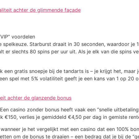
aliteit achter de glimmende façade
“VIP” voordelen
de spelkeuze. Starburst draait in 30 seconden, waardoor je
 er slechts 80 spins per uur uit. Als je elk van die spins 
ijk een gratis snoepje bij de tandarts is – je krijgt het, maa
 een spel met 5% volatiliteit geeft je een kans van 1 op 20 
teit achter de glanzende bonus
Een casino zonder bonus heeft vaak een “snelle uitbetaling”
k €150, verlies je gemiddeld €4,50 per dag in gemiste rent
 wanneer je het vergelijkt met een casino dat een 100% bon
etten om de bonus te draaien – een bedrag dat je bij de “g