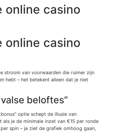
 online casino
 online casino
loze stroom van voorwaarden die ruimer zijn
n hebt – het betekent alleen dat je niet
valse beloftes”
onus” optie schept de illusie van
 als je de minimale inzet van €15 per ronde
o per spin – je ziet de grafiek omhoog gaan,