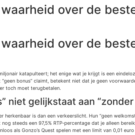
waarheid over de beste
waarheid over de beste
miljonair katapulteert; het enige wat je krijgt is een einde
t “geen bonus” claimt, betekent niet dat je geen voorwaarde
ater toch moet terugbetalen.
niet gelijkstaat aan “zonder 
 herkenbaar is dan een verkeerslicht. Hun “geen welkomstb
 nog steeds een 97,5% RTP‑percentage dat je alleen bereikt
o zinloos als Gonzo’s Quest spelen met een limit van 0,01 eur