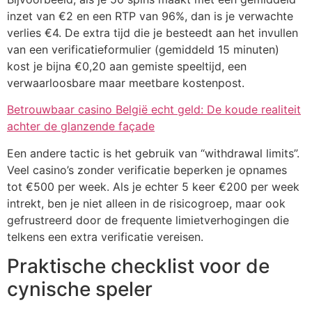
inzet van €2 en een RTP van 96%, dan is je verwachte
verlies €4. De extra tijd die je besteedt aan het invullen
van een verificatieformulier (gemiddeld 15 minuten)
kost je bijna €0,20 aan gemiste speeltijd, een
verwaarloosbare maar meetbare kostenpost.
Betrouwbaar casino België echt geld: De koude realiteit
achter de glanzende façade
Een andere tactic is het gebruik van “withdrawal limits”.
Veel casino’s zonder verificatie beperken je opnames
tot €500 per week. Als je echter 5 keer €200 per week
intrekt, ben je niet alleen in de risicogroep, maar ook
gefrustreerd door de frequente limietverhogingen die
telkens een extra verificatie vereisen.
Praktische checklist voor de
cynische speler