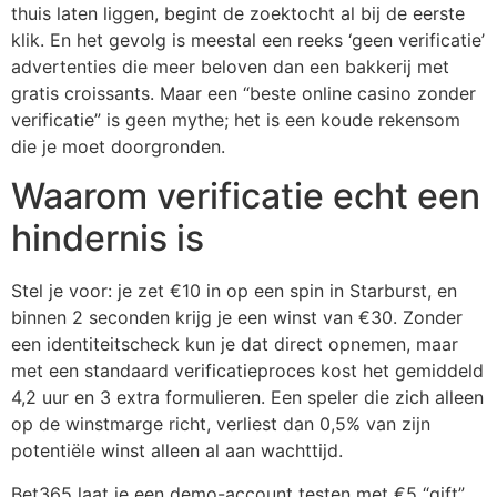
thuis laten liggen, begint de zoektocht al bij de eerste
klik. En het gevolg is meestal een reeks ‘geen verificatie’
advertenties die meer beloven dan een bakkerij met
gratis croissants. Maar een “beste online casino zonder
verificatie” is geen mythe; het is een koude rekensom
die je moet doorgronden.
Waarom verificatie echt een
hindernis is
Stel je voor: je zet €10 in op een spin in Starburst, en
binnen 2 seconden krijg je een winst van €30. Zonder
een identiteitscheck kun je dat direct opnemen, maar
met een standaard verificatieproces kost het gemiddeld
4,2 uur en 3 extra formulieren. Een speler die zich alleen
op de winstmarge richt, verliest dan 0,5% van zijn
potentiële winst alleen al aan wachttijd.
Bet365 laat je een demo-account testen met €5 “gift”