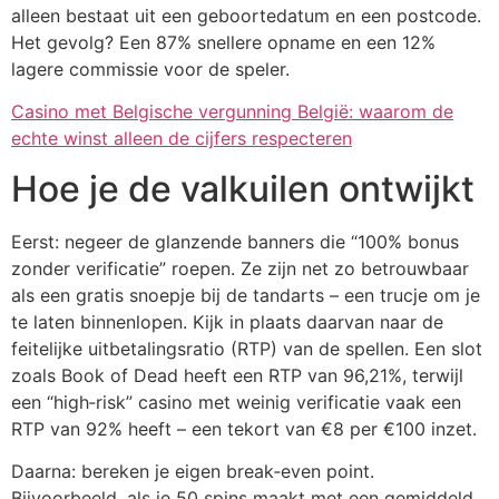
alleen bestaat uit een geboortedatum en een postcode.
Het gevolg? Een 87% snellere opname en een 12%
lagere commissie voor de speler.
Casino met Belgische vergunning België: waarom de
echte winst alleen de cijfers respecteren
Hoe je de valkuilen ontwijkt
Eerst: negeer de glanzende banners die “100% bonus
zonder verificatie” roepen. Ze zijn net zo betrouwbaar
als een gratis snoepje bij de tandarts – een trucje om je
te laten binnenlopen. Kijk in plaats daarvan naar de
feitelijke uitbetalingsratio (RTP) van de spellen. Een slot
zoals Book of Dead heeft een RTP van 96,21%, terwijl
een “high‑risk” casino met weinig verificatie vaak een
RTP van 92% heeft – een tekort van €8 per €100 inzet.
Daarna: bereken je eigen break‑even point.
Bijvoorbeeld, als je 50 spins maakt met een gemiddeld