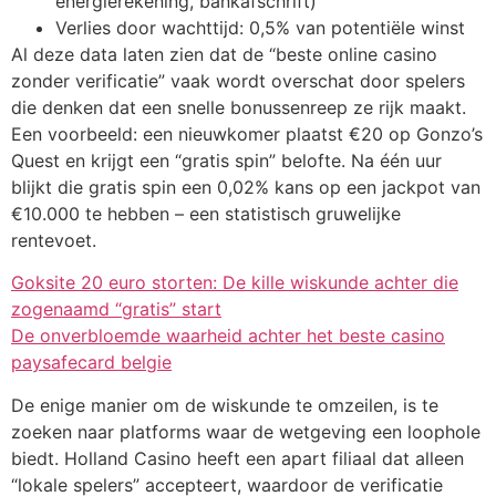
energierekening, bankafschrift)
Verlies door wachttijd: 0,5% van potentiële winst
Al deze data laten zien dat de “beste online casino
zonder verificatie” vaak wordt overschat door spelers
die denken dat een snelle bonussenreep ze rijk maakt.
Een voorbeeld: een nieuwkomer plaatst €20 op Gonzo’s
Quest en krijgt een “gratis spin” belofte. Na één uur
blijkt die gratis spin een 0,02% kans op een jackpot van
€10.000 te hebben – een statistisch gruwelijke
rentevoet.
Goksite 20 euro storten: De kille wiskunde achter die
zogenaamd “gratis” start
De onverbloemde waarheid achter het beste casino
paysafecard belgie
De enige manier om de wiskunde te omzeilen, is te
zoeken naar platforms waar de wetgeving een loophole
biedt. Holland Casino heeft een apart filiaal dat alleen
“lokale spelers” accepteert, waardoor de verificatie