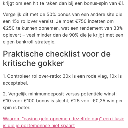
krijgt om een hit te raken dan bij een bonus‑spin van €1.
Vergelijk dit met de 50% bonus van een andere site die
een 15x rollover vereist. Je moet €750 inzetten om
€250 te kunnen opnemen, wat een rendement van 33%
oplevert – veel minder dan de 90% die je krijgt met een
eigen bankroll‑strategie.
Praktische checklist voor de
kritische gokker
1. Controleer rollover‑ratio: 30x is een rode vlag, 10x is
acceptabel.
2. Vergelijk minimumdeposit versus potentiële winst:
€10 voor €100 bonus is slecht, €25 voor €0,25 win per
spin is beter.
Waarom “casino geld opnemen dezelfde dag” een illusie
is die je portemonnee niet spaart