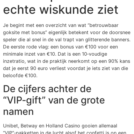
echte wiskunde ziet
Je begint met een overzicht van wat “betrouwbaar
goksite met bonus” eigenlijk betekent voor de doorsnee
speler die al snel in de val trapt van glitterende banners.
De eerste rode vlag: een bonus van €100 voor een
minimale inzet van €10. Dat is een 10‑voudige
inzetratio, wat in de praktijk neerkomt op een 90% kans
dat je eerst 90 euro verliest voordat je iets ziet van die
beloofde €100.
De cijfers achter de
“VIP‑gift” van de grote
namen
Unibet, Betway en Holland Casino gooien allemaal
“VIP”‑pakketten in de lucht alsof het confetti is op een