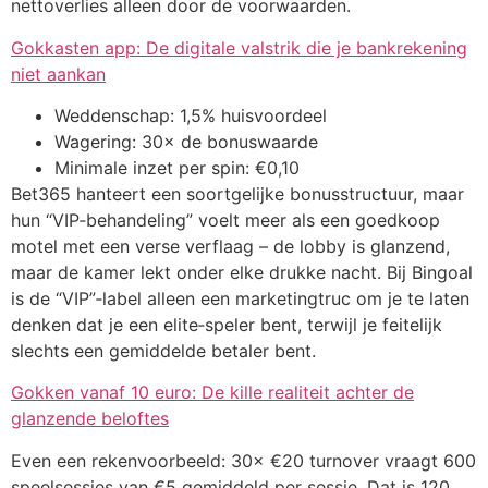
nettoverlies alleen door de voorwaarden.
Gokkasten app: De digitale valstrik die je bankrekening
niet aankan
Weddenschap: 1,5% huisvoordeel
Wagering: 30× de bonuswaarde
Minimale inzet per spin: €0,10
Bet365 hanteert een soortgelijke bonusstructuur, maar
hun “VIP‑behandeling” voelt meer als een goedkoop
motel met een verse verflaag – de lobby is glanzend,
maar de kamer lekt onder elke drukke nacht. Bij Bingoal
is de “VIP”‑label alleen een marketingtruc om je te laten
denken dat je een elite‑speler bent, terwijl je feitelijk
slechts een gemiddelde betaler bent.
Gokken vanaf 10 euro: De kille realiteit achter de
glanzende beloftes
Even een rekenvoorbeeld: 30× €20 turnover vraagt 600
speelsessies van €5 gemiddeld per sessie. Dat is 120