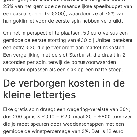
25% van het gemiddelde maandelijkse speelbudget van
een casual speler (≈ €200), waardoor ze al 75% van
hun goklimiet vóór de eerste spin hebben verbruikt.
Om het in perspectief te plaatsen: 50 euro versus een
gemiddelde eerste storting van €30 bij Unibet betekent
een extra €20 die je “verloren” aan marketingkosten.
Een vergelijking met de slot Starburst: die draait in 2
seconden per spin, terwijl de bonusvoorwaarden
langzaam oplossen als een slak op een natte stoep.
De verborgen kosten in de
kleine lettertjes
Elke gratis spin draagt een wagering‑vereiste van 30×;
dus 200 spins × €0,10 = €20, maal 30 = €600 turnover
die je moet speuren door weddenschappen met een
gemiddelde winstpercentage van 2%. Dat is 12 euro