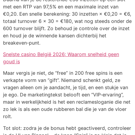
met een RTP van 97,5% en een maximale inzet van
€0,20. Een snelle berekening: 30 inzetten × €0,20 = €6,
totaal turnover 6 × 30 = €180, wat nog steeds onder de
600 turnover blijft. Zo behoud je controle over de inzet
en houd je de winnende kansen dichterbij het
breakeven-punt.
Snelste casino België 2026: Waarom snelheid geen
goud is
Maar vergis je niet, de “free” in 200 free spins is een
verkapte vorm van “gift”. Niemand schenkt geld, ze
vragen alleen om je aandacht, je tijd, en een stukje van
je ego. De marketingtekst belooft een “VIP‑ervaring”,
maar in werkelijkheid is het een reclamesloganie die net
zo lek is als een oude rubberen bal die je van de vloer
rolt.
Tot slot: zodra je de bonus hebt geactiveerd, controleer