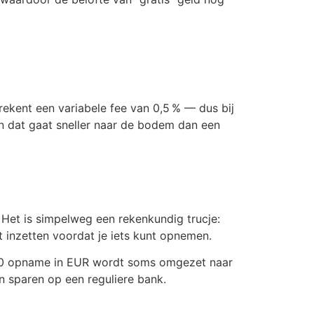
rekent een variabele fee van 0,5 % — dus bij
 en dat gaat sneller naar de bodem dan een
Het is simpelweg een rekenkundig trucje:
 inzetten voordat je iets kunt opnemen.
€100 opname in EUR wordt soms omgezet naar
 sparen op een reguliere bank.