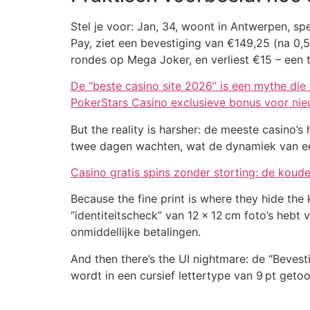
Stel je voor: Jan, 34, woont in Antwerpen, sp
Pay, ziet een bevestiging van €149,25 (na 0,5 
rondes op Mega Joker, en verliest €15 – een ty
De “beste casino site 2026” is een mythe die 
PokerStars Casino exclusieve bonus voor nieuw
But the reality is harsher: de meeste casino
twee dagen wachten, wat de dynamiek van een
Casino gratis spins zonder storting: de koude
Because the fine print is where they hide the
“identiteitscheck” van 12 × 12 cm foto’s hebt
onmiddellijke betalingen.
And then there’s the UI nightmare: de “Beves
wordt in een cursief lettertype van 9 pt geto