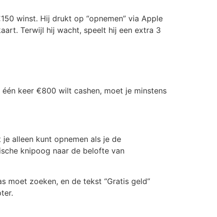
€150 winst. Hij drukt op “opnemen” via Apple
rt. Terwijl hij wacht, speelt hij een extra 3
n één keer €800 wilt cashen, moet je minstens
t je alleen kunt opnemen als je de
nische knipoog naar de belofte van
as moet zoeken, en de tekst “Gratis geld”
ter.