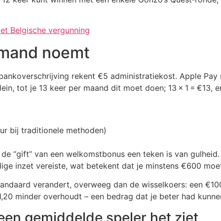
et Belgische vergunning
iemand noemt
bankoverschrijving rekent €5 administratiekost. Apple Pay 
lein, tot je 13 keer per maand dit moet doen; 13 × 1 = €13,
uur bij traditionele methoden)
e “gift” van een welkomstbonus een teken is van gulheid. 
ge inzet vereiste, wat betekent dat je minstens €600 moet
sstandaard verandert, overweeg dan de wisselkoers: een 
,20 minder overhoudt – een bedrag dat je beter had kunnen
een gemiddelde speler het ziet