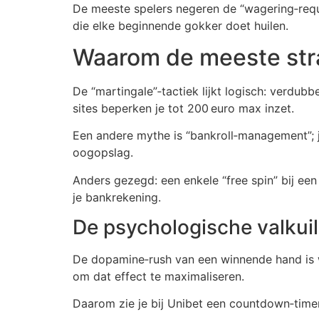
De meeste spelers negeren de “wagering‑requ
die elke beginnende gokker doet huilen.
Waarom de meeste stra
De “martingale”‑tactiek lijkt logisch: verdubb
sites beperken je tot 200 euro max inzet.
Een andere mythe is “bankroll‑management”; je
oogopslag.
Anders gezegd: een enkele “free spin” bij ee
je bankrekening.
De psychologische valkui
De dopamine‑rush van een winnende hand is we
om dat effect te maximaliseren.
Daarom zie je bij Unibet een countdown‑timer 