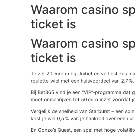
Waarom casino sp
ticket is
Waarom casino sp
ticket is
Je zet 20 euro in bij Unibet en verliest zes m
roulette‑wiel met een huisvoordeel van 2,7 %.
Bij Bet365 vind je een “VIP”‑programma dat gl
moet omschrijven tot 50 euro inzet voordat je 
Vergelijk de snelheid van Starburst – een spi
kost je wel 0,5 % van je bankroll over een uur.
En Gonzo’s Quest, een spel met hoge volatilit