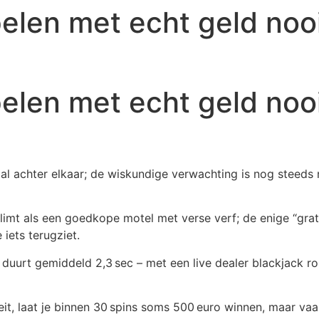
elen met echt geld noo
elen met echt geld noo
aal achter elkaar; de wiskundige verwachting is nog steeds n
imt als een goedkope motel met verse verf; de enige “grati
iets terugziet.
n duurt gemiddeld 2,3 sec – met een live dealer blackjack r
eit, laat je binnen 30 spins soms 500 euro winnen, maar vaa