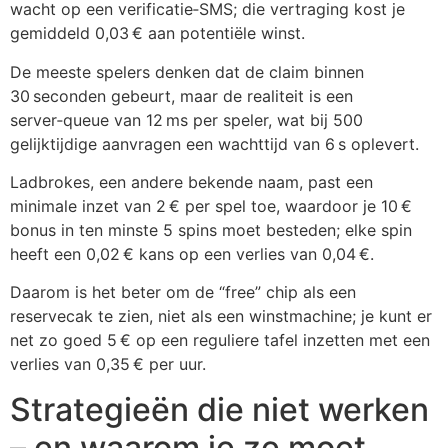
wacht op een verificatie‑SMS; die vertraging kost je
gemiddeld 0,03 € aan potentiële winst.
De meeste spelers denken dat de claim binnen
30 seconden gebeurt, maar de realiteit is een
server‑queue van 12 ms per speler, wat bij 500
gelijktijdige aanvragen een wachttijd van 6 s oplevert.
Ladbrokes, een andere bekende naam, past een
minimale inzet van 2 € per spel toe, waardoor je 10 €
bonus in ten minste 5 spins moet besteden; elke spin
heeft een 0,02 € kans op een verlies van 0,04 €.
Daarom is het beter om de “free” chip als een
reservecak te zien, niet als een winstmachine; je kunt er
net zo goed 5 € op een reguliere tafel inzetten met een
verlies van 0,35 € per uur.
Strategieën die niet werken
– en waarom je ze moet