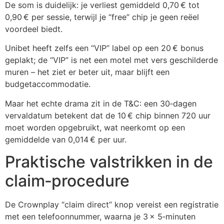
De som is duidelijk: je verliest gemiddeld 0,70 € tot
0,90 € per sessie, terwijl je “free” chip je geen reëel
voordeel biedt.
Unibet heeft zelfs een “VIP” label op een 20 € bonus
geplakt; de “VIP” is net een motel met vers geschilderde
muren – het ziet er beter uit, maar blijft een
budgetaccommodatie.
Maar het echte drama zit in de T&C: een 30‑dagen
vervaldatum betekent dat de 10 € chip binnen 720 uur
moet worden opgebruikt, wat neerkomt op een
gemiddelde van 0,014 € per uur.
Praktische valstrikken in de
claim‑procedure
De Crownplay “claim direct” knop vereist een registratie
met een telefoonnummer, waarna je 3 × 5‑minuten