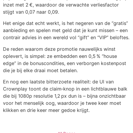
inzet met 2 €, waardoor de verwachte verliesfactor
stijgt van 0,07 naar 0,09.
Het enige dat echt werkt, is het negeren van de “gratis”
aanbieding en spelen met geld dat je kunt missen – een
contrair advies in een wereld vol “gift” en “VIP” beloftes.
De reden waarom deze promotie nauwelijks winst
oplevert, is simpel: ze embedden een 0,5 % “house
edge” in de bonuscondities, een verborgen kostenpost
die je bij elke draai moet betalen.
En nog een laatste bitterzoete realiteit: de UI van
Crownplay toont de claim‑knop in een lichtblauwe balk
die bij 1080p resolutie 1,2 px dun is – bijna onzichtbaar
voor het menselijk oog, waardoor je twee keer moet
klikken en drie keer meer gedoe krijgt.