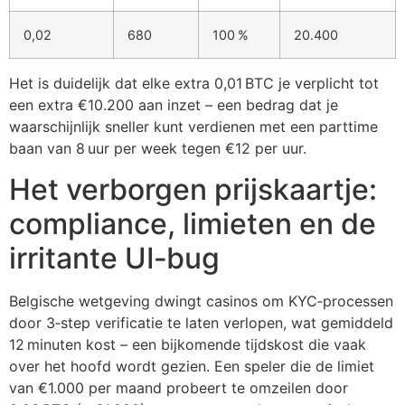
0,02
680
100 %
20.400
Het is duidelijk dat elke extra 0,01 BTC je verplicht tot
een extra €10.200 aan inzet – een bedrag dat je
waarschijnlijk sneller kunt verdienen met een parttime
baan van 8 uur per week tegen €12 per uur.
Het verborgen prijskaartje:
compliance, limieten en de
irritante UI‑bug
Belgische wetgeving dwingt casinos om KYC‑processen
door 3‑step verificatie te laten verlopen, wat gemiddeld
12 minuten kost – een bijkomende tijdskost die vaak
over het hoofd wordt gezien. Een speler die de limiet
van €1.000 per maand probeert te omzeilen door