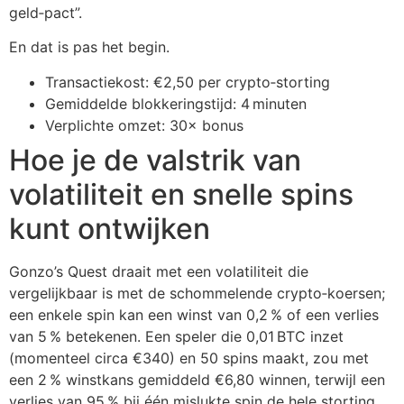
geld‑pact”.
En dat is pas het begin.
Transactiekost: €2,50 per crypto‑storting
Gemiddelde blokkeringstijd: 4 minuten
Verplichte omzet: 30× bonus
Hoe je de valstrik van
volatiliteit en snelle spins
kunt ontwijken
Gonzo’s Quest draait met een volatiliteit die
vergelijkbaar is met de schommelende crypto‑koersen;
een enkele spin kan een winst van 0,2 % of een verlies
van 5 % betekenen. Een speler die 0,01 BTC inzet
(momenteel circa €340) en 50 spins maakt, zou met
een 2 % winstkans gemiddeld €6,80 winnen, terwijl een
verlies van 95 % bij één mislukte spin de hele storting