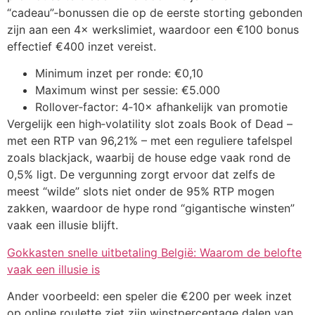
“cadeau”‑bonussen die op de eerste storting gebonden
zijn aan een 4× werkslimiet, waardoor een €100 bonus
effectief €400 inzet vereist.
Minimum inzet per ronde: €0,10
Maximum winst per sessie: €5.000
Rollover‑factor: 4‑10× afhankelijk van promotie
Vergelijk een high‑volatility slot zoals Book of Dead –
met een RTP van 96,21% – met een reguliere tafelspel
zoals blackjack, waarbij de house edge vaak rond de
0,5% ligt. De vergunning zorgt ervoor dat zelfs de
meest “wilde” slots niet onder de 95% RTP mogen
zakken, waardoor de hype rond “gigantische winsten”
vaak een illusie blijft.
Gokkasten snelle uitbetaling België: Waarom de belofte
vaak een illusie is
Ander voorbeeld: een speler die €200 per week inzet
op online roulette ziet zijn winstpercentage dalen van