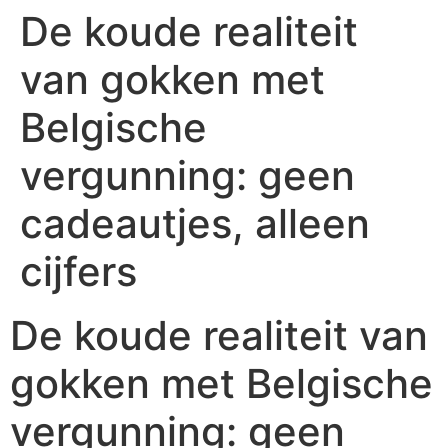
De koude realiteit
van gokken met
Belgische
vergunning: geen
cadeautjes, alleen
cijfers
De koude realiteit van
gokken met Belgische
vergunning: geen