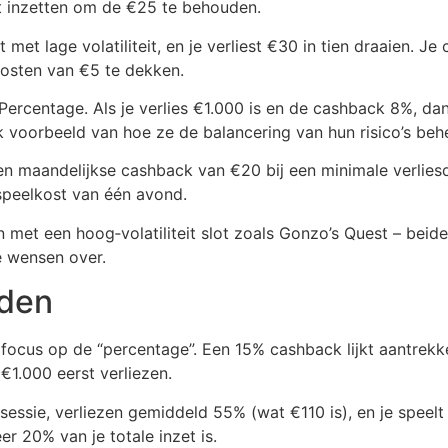
 inzetten om de €25 te behouden.
lot met lage volatiliteit, en je verliest €30 in tien draaien
kosten van €5 te dekken.
ercentage. Als je verlies €1.000 is en de cashback 8%, dan
k voorbeeld van hoe ze de balancering van hun risico’s beh
 een maandelijkse cashback van €20 bij een minimale verlie
speelkost van één avond.
t een hoog‑volatiliteit slot zoals Gonzo’s Quest – beide 
e wensen over.
iden
focus op de “percentage”. Een 15% cashback lijkt aantrekk
 €1.000 eerst verliezen.
sessie, verliezen gemiddeld 55% (wat €110 is), en je speelt 
 20% van je totale inzet is.