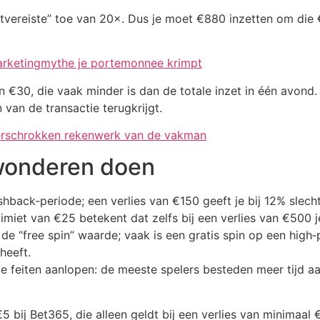
vereiste” toe van 20×. Dus je moet €880 inzetten om die 
marketingmythe je portemonnee krimpt
n €30, die vaak minder is dan de totale inzet in één avond. 
en van de transactie terugkrijgt.
verschrokken rekenwerk van de vakman
 wonderen doen
ashback‑periode; een verlies van €150 geeft je bij 12% slech
miet van €25 betekent dat zelfs bij een verlies van €500 j
e “free spin” waarde; vaak is een gratis spin op een high‑
heeft.
n de feiten aanlopen: de meeste spelers besteden meer tijd
bij Bet365, die alleen geldt bij een verlies van minimaal €