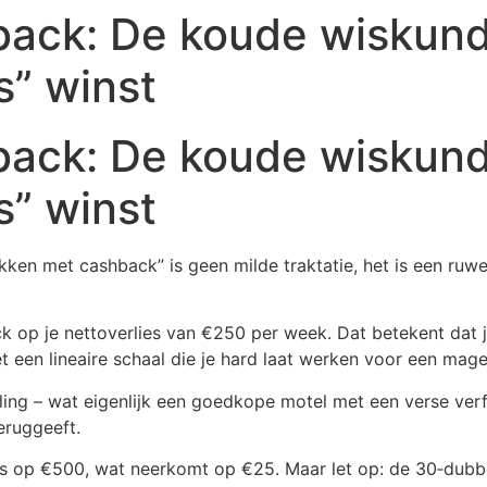
ack: De koude wiskund
s” winst
ack: De koude wiskund
s” winst
ken met cashback” is geen milde traktatie, het is een ruwe
 op je nettoverlies van €250 per week. Dat betekent dat je
met een lineaire schaal die je hard laat werken voor een mag
ling – wat eigenlijk een goedkope motel met een verse ver
teruggeeft.
op €500, wat neerkomt op €25. Maar let op: de 30‑dubbel