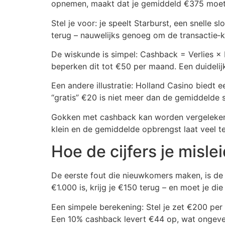
opnemen, maakt dat je gemiddeld €375 moet
Stel je voor: je speelt Starburst, een snelle s
terug – nauwelijks genoeg om de transactie‑
De wiskunde is simpel: Cashback = Verlies × P
beperken dit tot €50 per maand. Een duidelij
Een andere illustratie: Holland Casino biedt
“gratis” €20 is niet meer dan de gemiddelde 
Gokken met cashback kan worden vergeleken me
klein en de gemiddelde opbrengst laat veel t
Hoe de cijfers je misle
De eerste fout die nieuwkomers maken, is de 
€1.000 is, krijg je €150 terug – en moet je die
Een simpele berekening: Stel je zet €200 per 
Een 10% cashback levert €44 op, wat ongeveer