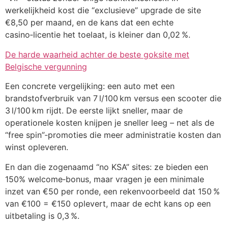
werkelijkheid kost die “exclusieve” upgrade de site
€8,50 per maand, en de kans dat een echte
casino‑licentie het toelaat, is kleiner dan 0,02 %.
De harde waarheid achter de beste goksite met
Belgische vergunning
Een concrete vergelijking: een auto met een
brandstofverbruik van 7 l/100 km versus een scooter die
3 l/100 km rijdt. De eerste lijkt sneller, maar de
operationele kosten knijpen je sneller leeg – net als de
“free spin”‑promoties die meer administratie kosten dan
winst opleveren.
En dan die zogenaamd “no KSA” sites: ze bieden een
150% welcome‑bonus, maar vragen je een minimale
inzet van €50 per ronde, een rekenvoorbeeld dat 150 %
van €100 = €150 oplevert, maar de echt kans op een
uitbetaling is 0,3 %.