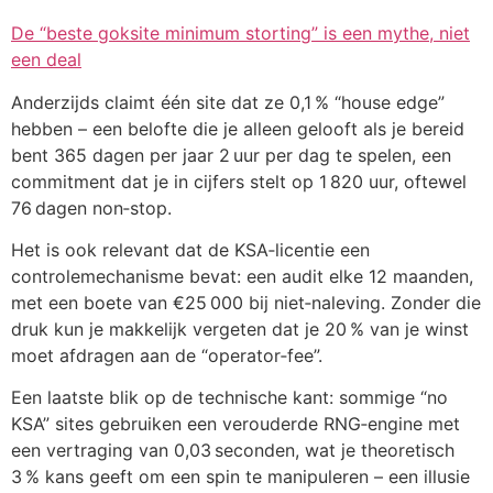
De “beste goksite minimum storting” is een mythe, niet
een deal
Anderzijds claimt één site dat ze 0,1 % “house edge”
hebben – een belofte die je alleen gelooft als je bereid
bent 365 dagen per jaar 2 uur per dag te spelen, een
commitment dat je in cijfers stelt op 1 820 uur, oftewel
76 dagen non‑stop.
Het is ook relevant dat de KSA‑licentie een
controlemechanisme bevat: een audit elke 12 maanden,
met een boete van €25 000 bij niet‑naleving. Zonder die
druk kun je makkelijk vergeten dat je 20 % van je winst
moet afdragen aan de “operator‑fee”.
Een laatste blik op de technische kant: sommige “no
KSA” sites gebruiken een verouderde RNG‑engine met
een vertraging van 0,03 seconden, wat je theoretisch
3 % kans geeft om een spin te manipuleren – een illusie