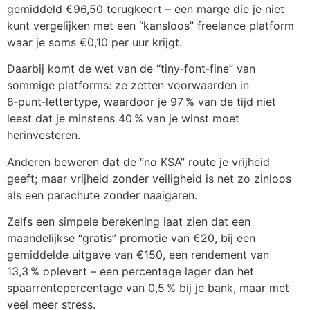
gemiddeld €96,50 terugkeert – een marge die je niet
kunt vergelijken met een “kansloos” freelance platform
waar je soms €0,10 per uur krijgt.
Daarbij komt de wet van de “tiny‑font‑fine” van
sommige platforms: ze zetten voorwaarden in
8‑punt‑lettertype, waardoor je 97 % van de tijd niet
leest dat je minstens 40 % van je winst moet
herinvesteren.
Anderen beweren dat de “no KSA” route je vrijheid
geeft; maar vrijheid zonder veiligheid is net zo zinloos
als een parachute zonder naaigaren.
Zelfs een simpele berekening laat zien dat een
maandelijkse “gratis” promotie van €20, bij een
gemiddelde uitgave van €150, een rendement van
13,3 % oplevert – een percentage lager dan het
spaarrentepercentage van 0,5 % bij je bank, maar met
veel meer stress.