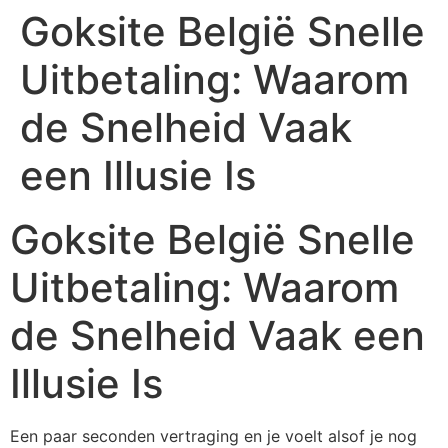
Goksite België Snelle
Uitbetaling: Waarom
de Snelheid Vaak
een Illusie Is
Goksite België Snelle
Uitbetaling: Waarom
de Snelheid Vaak een
Illusie Is
Een paar seconden vertraging en je voelt alsof je nog