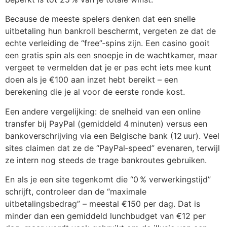
Because de meeste spelers denken dat een snelle
uitbetaling hun bankroll beschermt, vergeten ze dat de
echte verleiding de “free”‑spins zijn. Een casino gooit
een gratis spin als een snoepje in de wachtkamer, maar
vergeet te vermelden dat je er pas echt iets mee kunt
doen als je €100 aan inzet hebt bereikt – een
berekening die je al voor de eerste ronde kost.
Een andere vergelijking: de snelheid van een online
transfer bij PayPal (gemiddeld 4 minuten) versus een
bankoverschrijving via een Belgische bank (12 uur). Veel
sites claimen dat ze de “PayPal‑speed” evenaren, terwijl
ze intern nog steeds de trage bankroutes gebruiken.
En als je een site tegenkomt die “0 % verwerkingstijd”
schrijft, controleer dan de “maximale
uitbetalingsbedrag” – meestal €150 per dag. Dat is
minder dan een gemiddeld lunchbudget van €12 per