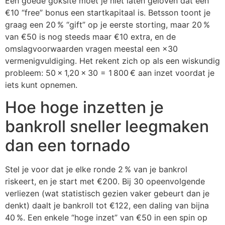
Een goede goksite moet je niet laten geloven dat een
€10 “free” bonus een startkapitaal is. Betsson toont je
graag een 20 % “gift” op je eerste storting, maar 20 %
van €50 is nog steeds maar €10 extra, en de
omslagvoorwaarden vragen meestal een ×30
vermenigvuldiging. Het rekent zich op als een wiskundig
probleem: 50 × 1,20 × 30 = 1 800 € aan inzet voordat je
iets kunt opnemen.
Hoe hoge inzetten je
bankroll sneller leegmaken
dan een tornado
Stel je voor dat je elke ronde 2 % van je bankrol
riskeert, en je start met €200. Bij 30 opeenvolgende
verliezen (wat statistisch gezien vaker gebeurt dan je
denkt) daalt je bankroll tot €122, een daling van bijna
40 %. Een enkele “hoge inzet” van €50 in een spin op