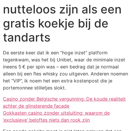
nutteloos zijn als een
gratis koekje bij de
tandarts
De eerste keer dat ik een “hoge inzet” platform
tegenkwam, was het bij Unibet, waar de minimale inzet
ineens 5 € per spin was – een bedrag dat je normaal
alleen bij een fles whisky zou uitgeven. Anderen noemen
het “VIP”, ik noem het een extra kostenpost die je
portemonnee stilletjes slokt.
Casino zonder Belgische vergunning: De koude realiteit
achter de glinsterende façade
Gokkasten casino zonder uitsluiting: waarom de
‘exclusieve’ beloftes niets dan rook zijn