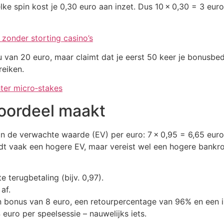
lke spin kost je 0,30 euro aan inzet. Dus 10 × 0,30 = 3 euro 
 zonder storting casino’s
van 20 euro, maar claimt dat je eerst 50 keer je bonusbed
reiken.
ter micro‑stakes
 voordeel maakt
an de verwachte waarde (EV) per euro: 7 × 0,95 = 6,65 euro
edt vaak een hogere EV, maar vereist wel een hogere bankrol
 terugbetaling (bijv. 0,97).
af.
en bonus van 8 euro, een retourpercentage van 96% en een in
 euro per speelsessie – nauwelijks iets.