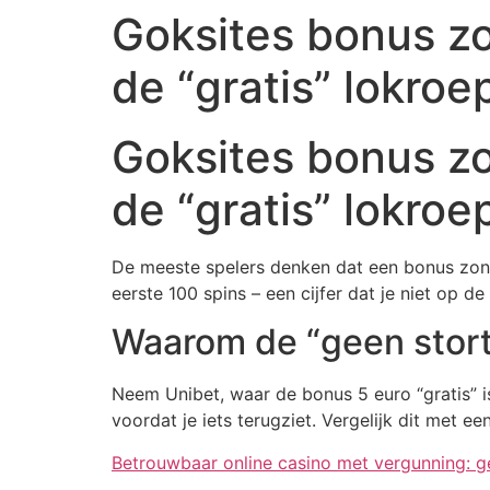
Goksites bonus zo
de “gratis” lokroe
Goksites bonus zo
de “gratis” lokroe
De meeste spelers denken dat een bonus zonde
eerste 100 spins – een cijfer dat je niet op de
Waarom de “geen storti
Neem Unibet, waar de bonus 5 euro “gratis” i
voordat je iets terugziet. Vergelijk dit met ee
Betrouwbaar online casino met vergunning: ge