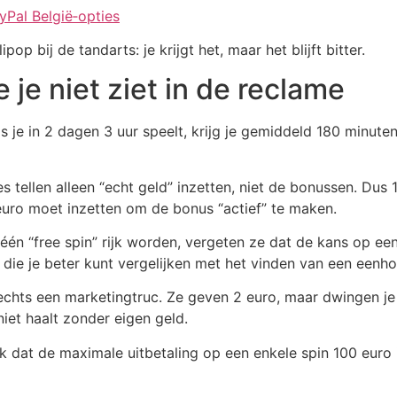
yPal België‑opties
pop bij de tandarts: je krijgt het, maar het blijft bitter.
 je niet ziet in de reclame
ls je in 2 dagen 3 uur speelt, krijg je gemiddeld 180 minut
tellen alleen “echt geld” inzetten, niet de bonussen. Dus 
 euro moet inzetten om de bonus “actief” te maken.
n “free spin” rijk worden, vergeten ze dat de kans op een
ns die je beter kunt vergelijken met het vinden van een eenh
slechts een marketingtruc. Ze geven 2 euro, maar dwingen 
niet haalt zonder eigen geld.
vaak dat de maximale uitbetaling op een enkele spin 100 euro 