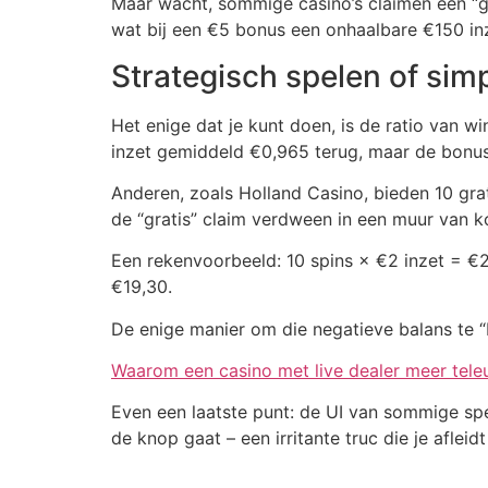
Maar wacht, sommige casino’s claimen een “ge
wat bij een €5 bonus een onhaalbare €150 in
Strategisch spelen of sim
Het enige dat je kunt doen, is de ratio van wi
inzet gemiddeld €0,965 terug, maar de bonu
Anderen, zoals Holland Casino, bieden 10 gra
de “gratis” claim verdween in een muur van k
Een rekenvoorbeeld: 10 spins × €2 inzet = €20
€19,30.
De enige manier om die negatieve balans te “b
Waarom een casino met live dealer meer teleu
Even een laatste punt: de UI van sommige spel
de knop gaat – een irritante truc die je afleidt 