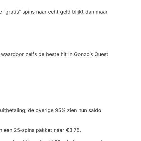
“gratis” spins naar echt geld blijkt dan maar
 waardoor zelfs de beste hit in Gonzo’s Quest
uitbetaling; de overige 95% zien hun saldo
an een 25‑spins pakket naar €3,75.