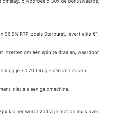
de omslag, bijvoorbeeld 30x de bonuswaarde,
en 96,5% RTP, zoals Starburst, levert elke €1
et inzetten om één spin te draaien, waardoor
 krijg je €0,70 terug – een verlies van
ment, niet als een geldmachine.
 12px kleiner wordt zodra je met de muis over