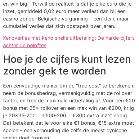
en win big!” Terwijl de realiteit is dat je elke euro die je
inzet, gemiddeld 0,02 euro meer verliest dan bij een
casino zonder Belgische vergunning – een klein, maar
cumulatief verlies dat zich opstapelt over jaren.
Kenoverlies met keno snelle uitbetaling: De harde cijfers
achter de beloftes
Hoe je de cijfers kunt lezen
zonder gek te worden
Een eenvoudige manier om de “true cost” te berekenen:
neem de bonusbedrag, vermenigvuldig met de rollover
factor, en trek de maximale uitbetaling af. Voor een €20
bonus met 35× rollover en een max win van €200, krijg
je 20×35‑200 = €500‑200 = €300 extra inzet nodig.
Dat betekent dat je voor elke €1 bonus, €15 extra moet
spelen – een verhouding die zelfs de meest cynische
speler doet fronsen.