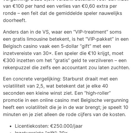
van €100 per hand een verlies van €0,60 extra per
ronde – een feit dat de gemiddelde speler nauwelijks
doorheeft.
Anders dan in de VS, waar een “VIP‑treatment” soms
een gratis limousine betekent, is het “VIP‑pakket” in een
Belgisch casino vaak een 5‑dollar “gift” met een
inzetvereiste van 30×. Een speler die €10 krijgt, moet
€300 inzetten om het “gratis” geld te verzilveren – een
rekenpuzzel die zelfs een accountant zou laten zuchten.
Een concrete vergelijking: Starburst draait met een
volatiliteit van 2,5, wat betekent dat je elke 40
seconden een kleine winst ziet. Een “high‑roller”
promotie in een online casino met Belgische vergunning
heeft een volatiliteit die je in de war brengt; je speelt 10
minuten en je ziet alleen de rode cijfers van de kosten.
Licentiekosten: €250.000/jaar
Inzetvereiste “gift”: 30×