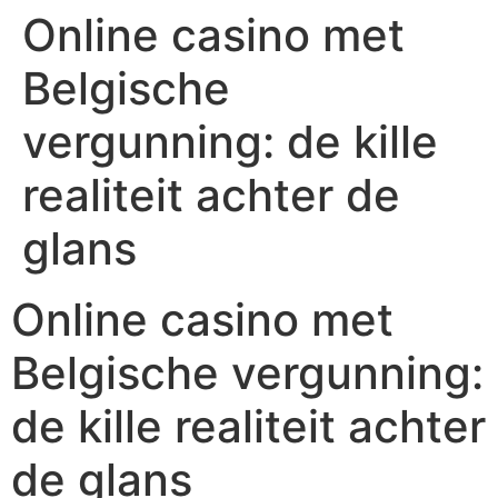
Online casino met
Belgische
vergunning: de kille
realiteit achter de
glans
Online casino met
Belgische vergunning:
de kille realiteit achter
de glans