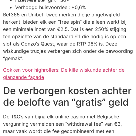
Verhoogd huisvoordeel: +0,6%
Bet365 en Unibet, twee merken die je ongetwijfeld
herkent, bieden elk een “free spin” die alleen werkt bij
een minimale inzet van €2,5. Dat is een 250% stijging
ten opzichte van de standaard €1 die nodig is op een
slot als Gonzo’s Quest, waar de RTP 96% is. Deze
wiskundige trucjes verbergen zich onder de bewoording
“gemak”.
Gokken voor highrollers: De kille wiskunde achter de
glanzende façade
De verborgen kosten achter
de belofte van “gratis” geld
De T&C’s van bijna elk online casino met Belgische
vergunning vermelden een “withdrawal fee” van €3,
maar vaak wordt die fee gecombineerd met een