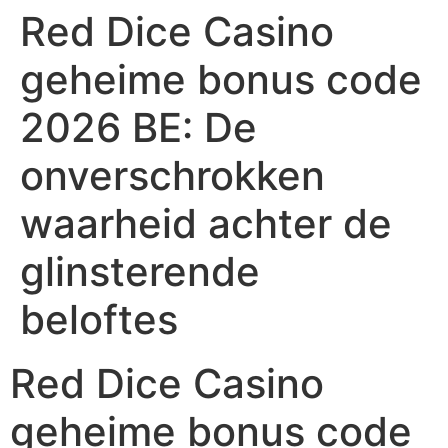
Red Dice Casino
geheime bonus code
2026 BE: De
onverschrokken
waarheid achter de
glinsterende
beloftes
Red Dice Casino
geheime bonus code