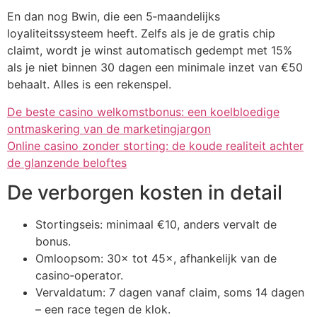
En dan nog Bwin, die een 5‑maandelijks
loyaliteitssysteem heeft. Zelfs als je de gratis chip
claimt, wordt je winst automatisch gedempt met 15%
als je niet binnen 30 dagen een minimale inzet van €50
behaalt. Alles is een rekenspel.
De beste casino welkomstbonus: een koelbloedige
ontmaskering van de marketingjargon
Online casino zonder storting: de koude realiteit achter
de glanzende beloftes
De verborgen kosten in detail
Stortingseis: minimaal €10, anders vervalt de
bonus.
Omloopsom: 30× tot 45×, afhankelijk van de
casino‑operator.
Vervaldatum: 7 dagen vanaf claim, soms 14 dagen
– een race tegen de klok.