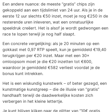
Een andere nuance: de meeste “gratis” chips zijn
gekoppeld aan een tijdslimiet van 24 uur. Als je in de
eerste 12 uur slechts €50 inzet, moet je nog €250 in de
resterende uren inleveren, wat een onnatuurlijke
speeldruk creëert. Het is alsof je wordt gedwongen een
race te lopen terwijl je nog half slaapt.
Een concrete vergelijking: als je 20 minuten op een
gokkast met 0,97 RTP speelt, kun je gemiddeld €19,40
terugkrijgen per €20 inzet. Maar met een 30×
omloopsom moet je die €20 inzetten tot €600,
waardoor je gemiddeld €582 verliest voordat je de
bonus kunt intrekken.
Het is een wiskundig kunstwerk – of beter gezegd, een
kunstmatige kunstgreep – die de illusie van “gratis”
handhaaft terwijl de daadwerkelijke kosten zich
verbergen in het kleine lettertje.
Je kunt blijven kijken naar de glitter van “10€ gratis