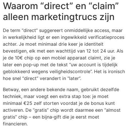
Waarom “direct” en “claim”
alleen marketingtrucs zijn
De term “direct” suggereert onmiddellijke access, maar
in werkelijkheid ligt er een ingewikkeld verificatieproces
achter. Je moet minimaal drie keer je identiteit
bevestigen, elk met een wachttijd van 12 tot 24 uur. Als
je de 10€ chip op een mobiel apparaat claimt, zie je
later een pop‑up met de tekst “uw account is tijdelijk
geblokkeerd wegens veiligheidscontrole”. Het is ironisch
hoe snel “direct” verandert in “later”.
Betway, een andere bekende naam, gebruikt dezelfde
techniek, maar voegt een extra stap toe: je moet
minimaal €25 zelf storten voordat je de bonus kunt
activeren. De “gratis” chip wordt daarmee een “almost
gratis” chip – een bijna‑gift die je eerst moet
financieren.